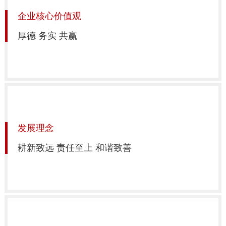
企业核心价值观
厚德 务实 共赢
发展理念
耕新致远 责任至上 和谐致善