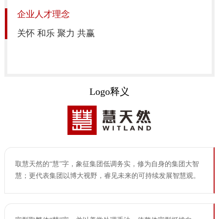
企业人才理念
关怀 和乐 聚力 共赢
Logo释义
取慧天然的“慧”字，象征集团低调务实，修为自身的集团大智
慧；更代表集团以博大视野，睿见未来的可持续发展智慧观。