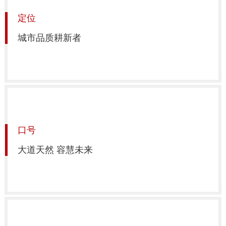
定位
城市品质耕新者
口号
大道天然 容慧未来