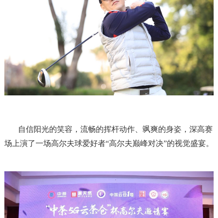
自信阳光的笑容，流畅的挥杆动作、飒爽的身姿，深高赛
场上演了一场高尔夫球爱好者
“高尔夫巅峰对决”的视觉盛宴。