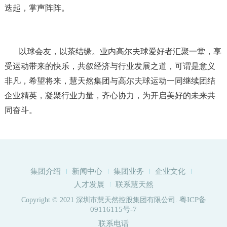
迭起，掌声阵阵。
以球会友，以茶结缘。业内高尔夫球爱好者汇聚一堂，享
受运动带来的快乐，共叙经济与行业发展之道，可谓是意义
非凡，希望将来，慧天然集团与高尔夫球运动一同继续团结
企业精英，凝聚行业力量，齐心协力，为开启美好的未来共
同奋斗。
集团介绍
新闻中心
集团业务
企业文化
人才发展
联系慧天然
粤ICP备
Copyright © 2021 深圳市慧天然控股集团有限公司.
09116115号-7
联系电话