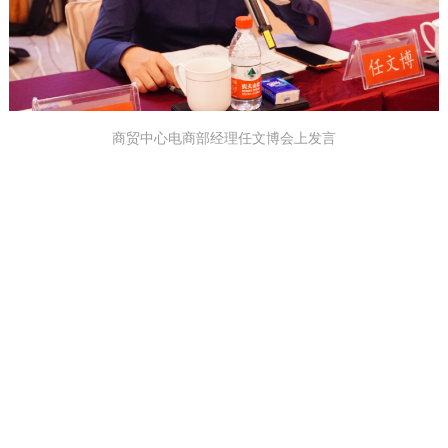
商贸中心电商部经理任文博会上发言