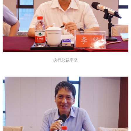
执行总裁李坚