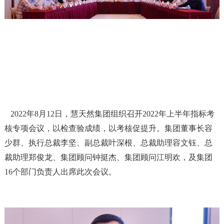
2022年8月12日，慧天然集团组织召开2022年上半年指标考
核专项会议，以检查验成绩，以考核促提升。集团董事长容
少群、执行总裁李坚、副总裁叶深根、总裁助理容文钰、总
裁助理郑俊龙、集团顾问钟挺杰、集团顾问江明欢，及集团
16个部门负责人出席此次会议。