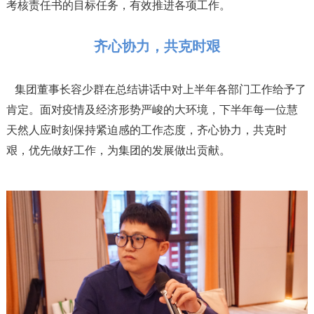
考核责任书的目标任务，有效推进各项工作。
齐心协力，共克时艰
集团董事长容少群在总结讲话中对上半年各部门工作给予了
肯定。面对疫情及经济形势严峻的大环境，下半年每一位慧
天然人应时刻保持紧迫感的工作态度，齐心协力，共克时
艰，优先做好工作，为集团的发展做出贡献。