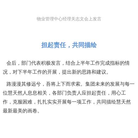
物业管理中心经理关志文会上发言
担起责任，共同描绘
会后，部门代表积极发言，结合上半年工作完成指标的情
况，对下半年工作的开展，提出新的思路和建议。
路漫漫其修远兮，吾将上下而求索。集团未来的发展与每一
位慧天然人息息相关，各部门负责人应担起责任，用心工
作，克服困难，扎扎实实开展每一项工作，共同描绘慧天然
最新最美的画卷。